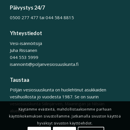
Päivystys 24/7
0500 277 477 tai 044 584 8815
Yhteystiedot
Vesi-isännöitsijä
Juha Rissanen
044 553 5999
isannointi@poljanvesiosuuskunta.fi
Taustaa
Pöljän vesiosuuskunta on huolehtinut asukkaiden
vesihuollosta jo vuodesta 1987. Se on suurin
vesiosuuskunta Siilinjärven, Maaningan ja Nilsiän
Käytämme evästeitä, mahdollistaaksemme parhaan
alueella.
käyttökokemuksen sivustollamme. Jatkamalla sivuston käyttöä
hyväksyt sivuston käyttöehdot.