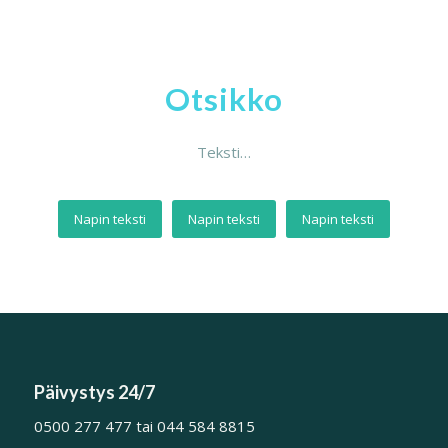
Otsikko
Teksti…
Napin teksti
Napin teksti
Napin teksti
Päivystys 24/7
0500 277 477 tai 044 584 8815