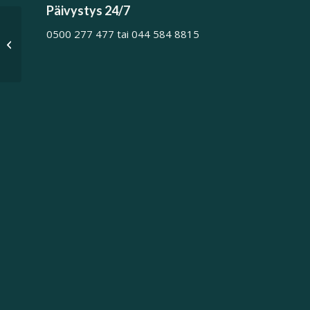
Päivystys 24/7
0500 277 477 tai 044 584 8815
Hallituksen kokous 27.5.2021