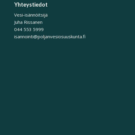
Yhteystiedot
Vesi-isännöitsijä
Juha Rissanen
044 553 5999
isannointi@poljanvesiosuuskunta.fi