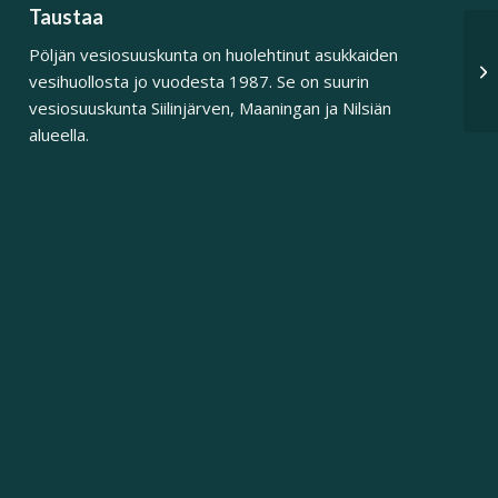
Taustaa
Pöljän vesiosuuskunta on huolehtinut asukkaiden
Vu
vesihuollosta jo vuodesta 1987. Se on suurin
vesiosuuskunta Siilinjärven, Maaningan ja Nilsiän
alueella.