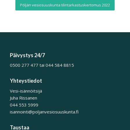
Pöljän vesiosuuskunta tilintarkastuskertomus 2022
Päivystys 24/7
0500 277 477 tai 044 584 8815
Yhteystiedot
Vesi-isännöitsijä
Juha Rissanen
044 553 5999
isannointi@poljanvesiosuuskunta.fi
Taustaa